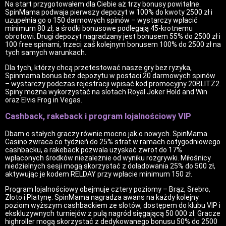
Na start przygotowałem dla Ciebie aż trzy bonusy powitalne.
SpinMama podwaja pierwszy depozyt w 100% do kwoty 2500 zł i
uzupełnia go o 150 darmowych spinów – wystarczy wpłacić
minimum 80 zł, a środki bonusowe podlegają 45-krotnemu
obrotowi. Drugi depozyt nagradzany jest bonusem 55% do 2500 zł i
100 free spinami, trzeci zaś kolejnym bonusem 100% do 2500 zł na
tych samych warunkach.
Dla tych, którzy chcą przetestować nasze gry bez ryzyka,
Spinmama bonus bez depozytu w postaci 20 darmowych spinów
– wystarczy podczas rejestracji wpisać kod promocyjny 20BLITZ2.
Spiny można wykorzystać na slotach Royal Joker Hold and Win
oraz Elvis Frog in Vegas.
Cashback, rakeback i program lojalnościowy VIP
Dbam o stałych graczy równie mocno jak o nowych. SpinMama
Casino zwraca co tydzień do 25% strat w ramach cotygodniowego
cashbacku, a rakeback pozwala uzyskać zwrot do 17%
wpłaconych środków niezależnie od wyniku rozgrywki. Miłośnicy
niedzielnych sesji mogą skorzystać z doładowania 25% do 500 zł,
aktywując je kodem RELDAY przy wpłacie minimum 150 zł.
Program lojalnościowy obejmuje cztery poziomy – Brąz, Srebro,
Złoto i Platynę. SpinMama nagradza awans na każdy kolejny
poziom wyższym cashbackiem ze slotów, dostępem do klubu VIP i
ekskluzywnych turniejów z pulą nagród sięgającą 50 000 zł. Gracze
highroller mogą skorzystać z dedykowanego bonusu 50% do 2500