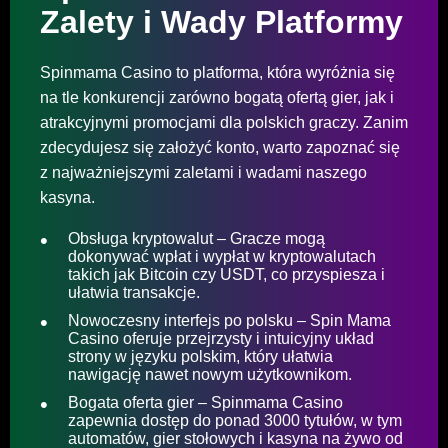
Zalety i Wady Platformy
Spinmama Casino to platforma, która wyróżnia się
na tle konkurencji zarówno bogatą ofertą gier, jak i
atrakcyjnymi promocjami dla polskich graczy. Zanim
zdecydujesz się założyć konto, warto zapoznać się
z najważniejszymi zaletami i wadami naszego
kasyna.
Obsługa kryptowalut – Gracze mogą
dokonywać wpłat i wypłat w kryptowalutach
takich jak Bitcoin czy USDT, co przyspiesza i
ułatwia transakcje.
Nowoczesny interfejs po polsku – Spin Mama
Casino oferuje przejrzysty i intuicyjny układ
strony w języku polskim, który ułatwia
nawigację nawet nowym użytkownikom.
Bogata oferta gier – Spinmama Casino
zapewnia dostęp do ponad 3000 tytułów, w tym
automatów, gier stołowych i kasyna na żywo od