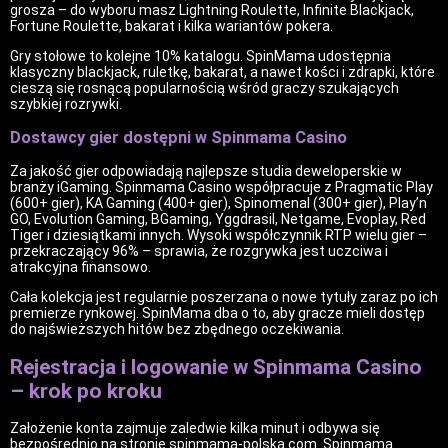
grosza – do wyboru masz Lightning Roulette, Infinite Blackjack,
Fortune Roulette, bakarat i kilka wariantów pokera.
Gry stołowe to kolejne 10% katalogu. SpinMama udostępnia
klasyczny blackjack, ruletkę, bakarat, a nawet kości i zdrapki, które
cieszą się rosnącą popularnością wśród graczy szukających
szybkiej rozrywki.
Dostawcy gier dostępni w Spinmama Casino
Za jakość gier odpowiadają najlepsze studia deweloperskie w
branży iGaming. Spinmama Casino współpracuje z Pragmatic Play
(600+ gier), KA Gaming (400+ gier), Spinomenal (300+ gier), Play’n
GO, Evolution Gaming, BGaming, Yggdrasil, Netgame, Evoplay, Red
Tiger i dziesiątkami innych. Wysoki współczynnik RTP wielu gier –
przekraczający 96% – sprawia, że rozgrywka jest uczciwa i
atrakcyjna finansowo.
Cała kolekcja jest regularnie poszerzana o nowe tytuły zaraz po ich
premierze rynkowej. SpinMama dba o to, aby gracze mieli dostęp
do najświeższych hitów bez zbędnego oczekiwania.
Rejestracja i logowanie w Spinmama Casino
– krok po kroku
Założenie konta zajmuje zaledwie kilka minut i odbywa się
bezpośrednio na stronie spinmama-polska.com. Spinmama